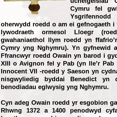
uchelgeisiau 
Cymru fel gwl
Ysgrifennod
oherwydd roedd o am ei gefnogaeth i
lywodraeth ormesol Lloegr (roe
gwahaniaethol llym roedd yn ffafrio
Cymry yng Nghymru). Yn gyfnewid 
Ffrancwyr roedd Owain yn barod i gy
XIII o Avignon fel y Pab (yn lle’r Pa
Innocent VII -roedd y Saeson yn cyd
nisgwyliedig byddai Benedict yn
benodiadau eglwysig yng Nghymru.
Cyn adeg Owain roedd yr esgobion ga
Rhwng 1372 a 1400 penodwyd cyf