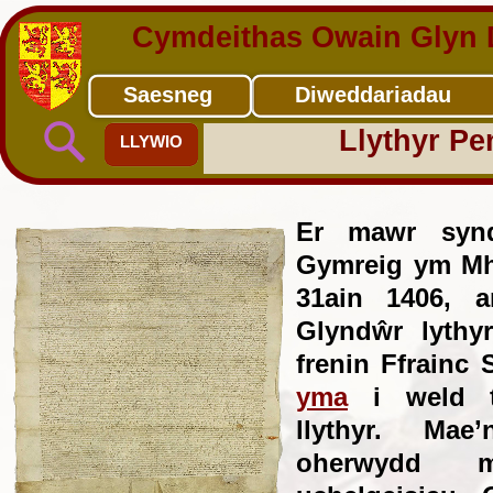
Cymdeithas Owain Glyn 
Saesneg
Diweddariadau
Llythyr Pe
LLYWIO
Er mawr syn
Gymreig ym Mh
31ain 1406, 
Glyndŵr lythy
frenin Ffrainc S
yma
i weld t
llythyr. Mae
oherwydd m