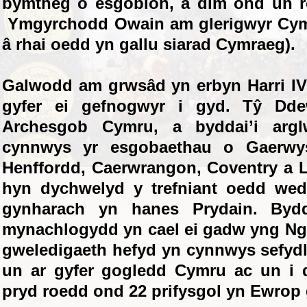
bymtheg o esgobion, a dim ond un 
Ymgyrchodd Owain am glerigwyr Cymr
â rhai oedd yn gallu siarad Cymraeg).
Galwodd am grwsâd yn erbyn Harri IV
gyfer ei gefnogwyr i gyd. Tŷ Dde
Archesgob Cymru, a byddai’i argl
cynnwys yr esgobaethau o Gaerwys
Henffordd, Caerwrangon, Coventry a Li
hyn dychwelyd y trefniant oedd wedi
gynharach yn hanes Prydain. Bydd
mynachlogydd yn cael ei gadw yng Ng
gweledigaeth hefyd yn cynnwys sefydl
un ar gyfer gogledd Cymru ac un i 
pryd roedd ond 22 prifysgol yn Ewrop 