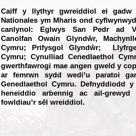
Caiff y llythyr gwreiddiol ei gadw
Nationales ym Mharis ond cyflwynwyd 
canlynol: Eglwys San Pedr ad Vi
Canolfan Owain Glyndŵr, Machynll
Cymru; Prifysgol Glyndŵr; Llyfrge
Cymru; Cynulliad Cenedlaethol Cy
gwerthfawrogi mae angen gweld y cop
ar femrwn sydd wedi’u paratoi gan 
Genedlaethol Cymru. Defnyddiodd y 
heneiddio arbennig ac ail-grewyd
fowldiau’r sêl wreiddiol.