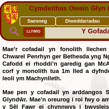
Cymdeithas Owain Glyn 
Saesneg
Diweddariadau
Y Gofada
LLYWIO
Mae’r cofadail yn fonolith llech
Chwarel Penrhyn ger Bethesda yng N
Cafodd ei rhoddi’n garedig gan McA
corf y monolith tua 1m lled a dyfnd
leoli ym Machynlleth.
Mae pen y cofadail yn arddangos 
Glyndŵr. Mae’n oreurog i roi fwy o am
y Sêl Fawr ei chynnwys i bwyslei