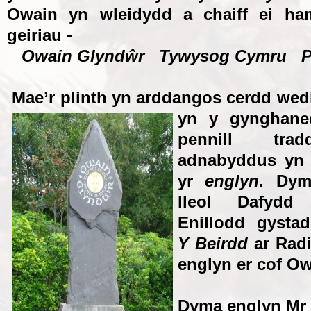
Owain yn wleidydd a chaiff ei ha
geiriau -
Owain Glyndŵr Tywysog Cymru Pri
Mae’r plinth yn arddangos cerdd wedi
yn y gynghane
pennill tra
adnabyddus yn 
yr
englyn
. Dym
lleol Dafyd
Enillodd gysta
Y Beirdd
ar Radi
englyn er cof O
Dyma englyn Mr