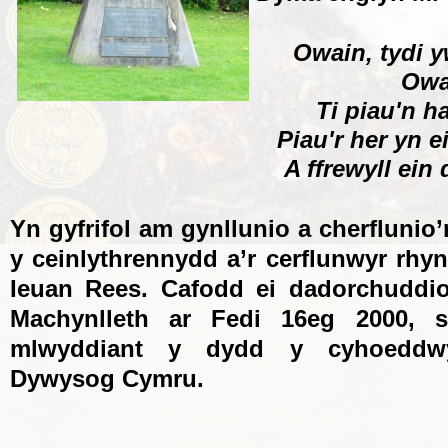
Owain, tydi y
Owa
Ti piau'n h
Piau'r her yn e
A ffrewyll ein 
Yn gyfrifol am gynllunio a cherflunio
y ceinlythrennydd a’r cerflunwyr rh
Ieuan Rees. Cafodd ei dadorchuddi
Machynlleth ar Fedi 16eg 2000, 
mlwyddiant y dydd y cyhoedd
Dywysog Cymru.